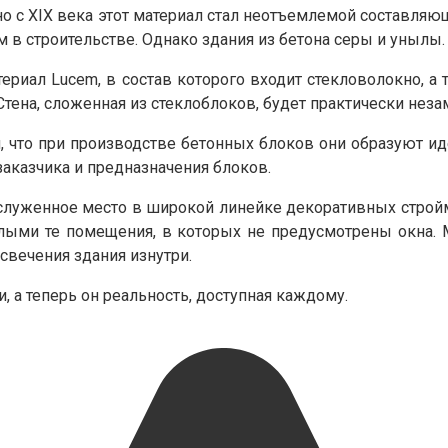
о с XIX века этот материал стал неотъемлемой составляюще
 в строительстве. Однако здания из бетона серы и унылы.
риал Lucem, в состав которого входит стекловолокно, а
Стена, сложенная из стеклоблоков, будет практически незам
, что при производстве бетонных блоков они образуют и
заказчика и предназначения блоков.
служенное место в широкой линейке декоративных стро
тлыми те помещения, в которых не предусмотрены окна.
свечения здания изнутри.
, а теперь он реальность, доступная каждому.