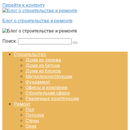
Перейти к контенту
Блог о строительстве и ремонте
Поиск:
Строительство
Дома из дерева
Дома из бетона
Дома из блоков
Металлоконструкции
Фундамент
Офисы и компании
Строительная сфера
Различные конструкции
Ремонт
Пол
Потолок
Стены
Окна