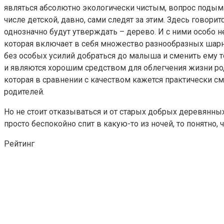
являться абсолютно экологически чистым, вопрос подыма
числе детской, давно, сами следят за этим. Здесь говори
однозначно будут утверждать – дерево. И с ними особо н
которая включает в себя множество разнообразных шарни
без особых усилий добраться до малыша и сменить ему то
и являются хорошим средством для облегчения жизни род
которая в сравнении с качеством кажется практически 
родителей.
Но не стоит отказываться и от старых добрых деревянных
просто беспокойно спит в какую-то из ночей, то понятно
Рейтинг