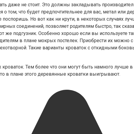
ть даже не стоит. Это должны закладывать производители
тся о том, что будет предпочтительнее для вас, метал или 
е поспоришь. Но вот как ни крути, в некоторых случаях лу
рных соединений, позволяет родителям быстро, так сказат
т же подгузник. Особенно хорошо если вы используете так
ителям в плане мокрых постелек. Приобрести их можно с
смехотворной. Такие варианты кроваток с откидными боко
 кроваток. Тем более что они могут быть намного лучше в
, что в плане этого деревянные кроватки выигрывают.