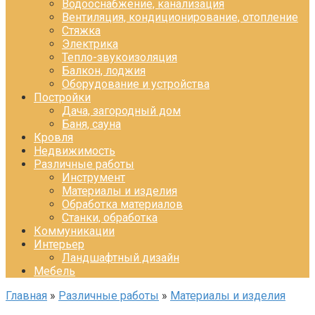
Водооснабжение, канализация
Вентиляция, кондиционирование, отопление
Стяжка
Электрика
Тепло-звукоизоляция
Балкон, лоджия
Оборудование и устройства
Постройки
Дача, загородный дом
Баня, сауна
Кровля
Недвижимость
Различные работы
Инструмент
Материалы и изделия
Обработка материалов
Станки, обработка
Коммуникации
Интерьер
Ландшафтный дизайн
Мебель
Главная
»
Различные работы
»
Материалы и изделия