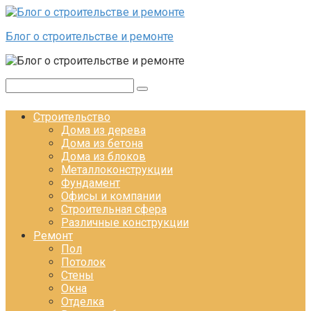
Перейти к контенту
Блог о строительстве и ремонте
Поиск:
Строительство
Дома из дерева
Дома из бетона
Дома из блоков
Металлоконструкции
Фундамент
Офисы и компании
Строительная сфера
Различные конструкции
Ремонт
Пол
Потолок
Стены
Окна
Отделка