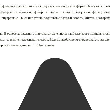
филированию, а точнее им придается волнообразная форма. Отметим, что ког
 Необходимо различать профилированные листы: высоте гофры и по форме; согл
— внутренние и внешние стены, подшивные потолки, заборы. Листы, у которы
и. В основе кровельного материала такие листы наиболее часто применяютс
ризы; создание подвесных потолков. Если вы выберите этот материал, то вы сд
торону именно данного стройматериала.