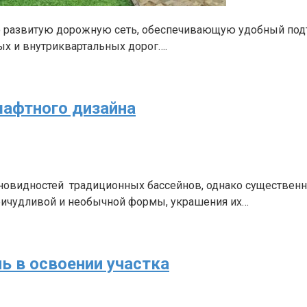
звитую дорожную сеть, обеспечивающую удобный подъезд
ых и внутриквартальных дорог….
шафтного дизайна
новидностей традиционных бассейнов, однако существен
ричудливой и необычной формы, украшения их…
ль в освоении участка