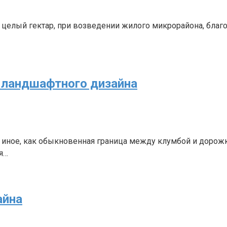
ли целый гектар, при возведении жилого микрорайона, благо
 ландшафтного дизайна
о иное, как обыкновенная граница между клумбой и дорож
я…
айна