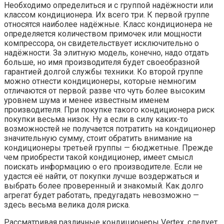
Необходимо определиться и с группой надёжности или
классом кондиционера. Их всего три. К первой группе
относятся наиболее надёжные. Класс кондиционера не
определяется количеством примочек или мощности
компрессора, он свидетельствует исключительно о
надёжности. За элитную модель, конечно, надо отдать
больше, но имя производителя будет своеобразной
гарантией долгой службы техники. Ко второй группе
можно отнести кондиционеры, которые немногим
отличаются от первой: разве что чуть более высоким
уровнем шума и менее известным именем
производителя. При покупке такого кондиционера риск
покупки весьма низок. Ну а если в силу каких-то
возможностей не получается потратить на кондиционер
значительную сумму, стоит обратить внимание на
кондиционеры третьей группы — бюджетные. Прежде
чем приобрести такой кондиционер, имеет смысл
поискать информацию о его производителе. Если не
удастся её найти, от покупки лучше воздержаться и
выбрать более проверенный и знакомый. Как долго
агрегат будет работать, предугадать невозможно —
здесь весьма велика доля риска.
Рассматривая различные кондиционеры Vertex, следует