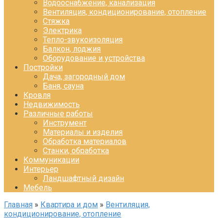
Водооснабжение, канализация
Вентиляция, кондиционирование, отопление
Стяжка
Электрика
Тепло-звукоизоляция
Балкон, лоджия
Оборудование и устройства
Постройки
Дача, загородный дом
Баня, сауна
Кровля
Недвижимость
Различные работы
Инструмент
Материалы и изделия
Обработка материалов
Станки, обработка
Коммуникации
Интерьер
Ландшафтный дизайн
Мебель
Главная
»
Квартира и дом
»
Вентиляция,
кондиционирование, отопление