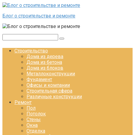
Перейти к контенту
Блог о строительстве и ремонте
Поиск:
Строительство
Дома из дерева
Дома из бетона
Дома из блоков
Металлоконструкции
Фундамент
Офисы и компании
Строительная сфера
Различные конструкции
Ремонт
Пол
Потолок
Стены
Окна
Отделка