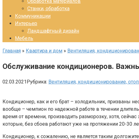
Обработка материалов
Станки, обработка
Коммуникации
Интерьер
Ландшафтный дизайн
Мебель
Главная
»
Квартира и дом
»
Вентиляция, кондиционирован
Обслуживание кондиционеров. Важн
02.03.2021
Рубрика:
Вентиляция, кондиционирование, ото
Кондиционер, как и его брат – холодильник, призваны не
вообще – чемпион по надежной работе в течении длительно
время от времени, производить разморозку, хотя, сейчас э
которые, без сбоев работают уже на протяжении 20-30 лет
Кондиционер, к сожалению, не является таким долгожите