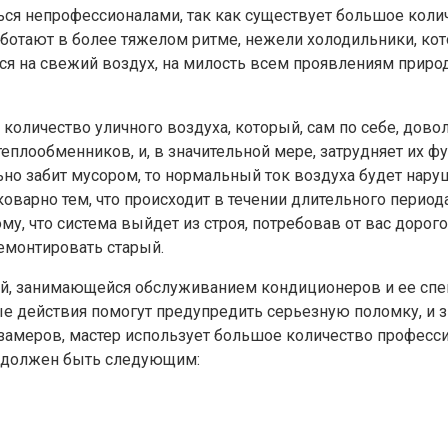
ься непрофессионалами, так как существует большое колич
ботают в более тяжелом ритме, нежели холодильники, кото
ся на свежий воздух, на милость всем проявлениям природ
оличество уличного воздуха, который, сам по себе, доволь
теплообменников, и, в значительной мере, затрудняет их ф
но забит мусором, то нормальный ток воздуха будет наруш
варно тем, что происходит в течении длительного периода 
тому, что система выйдет из строя, потребовав от вас дор
ремонтировать старый.
й, занимающейся обслуживанием кондиционеров и ее специ
е действия помогут предупредить серьезную поломку, и 
замеров, мастер использует большое количество профес
, должен быть следующим: