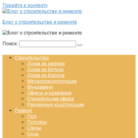
Перейти к контенту
Блог о строительстве и ремонте
Поиск:
Строительство
Дома из дерева
Дома из бетона
Дома из блоков
Металлоконструкции
Фундамент
Офисы и компании
Строительная сфера
Различные конструкции
Ремонт
Пол
Потолок
Стены
Окна