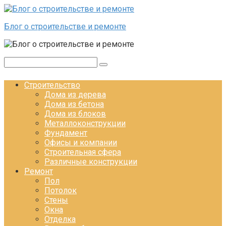
Перейти к контенту
Блог о строительстве и ремонте
Поиск:
Строительство
Дома из дерева
Дома из бетона
Дома из блоков
Металлоконструкции
Фундамент
Офисы и компании
Строительная сфера
Различные конструкции
Ремонт
Пол
Потолок
Стены
Окна
Отделка