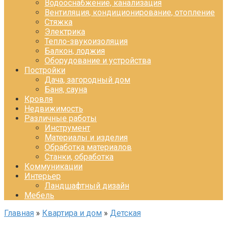
Водооснабжение, канализация
Вентиляция, кондиционирование, отопление
Стяжка
Электрика
Тепло-звукоизоляция
Балкон, лоджия
Оборудование и устройства
Постройки
Дача, загородный дом
Баня, сауна
Кровля
Недвижимость
Различные работы
Инструмент
Материалы и изделия
Обработка материалов
Станки, обработка
Коммуникации
Интерьер
Ландшафтный дизайн
Мебель
Главная
»
Квартира и дом
»
Детская