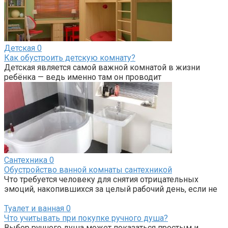
Детская
0
Как обустроить детскую комнату?
Детская является самой важной комнатой в жизни
ребёнка — ведь именно там он проводит
Сантехника
0
Обустройство ванной комнаты сантехникой
Что требуется человеку для снятия отрицательных
эмоций, накопившихся за целый рабочий день, если не
Туалет и ванная
0
Что учитывать при покупке ручного душа?
Выбор ручного душа может показаться простым и