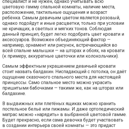
специалист и не нужен, однако учитывать всю
цветовую гамму спальной комнаты, наличие места,
расположение, тактильные ощущения и возраст
ребёнка. Самым девичьим цветом является розовый,
однако подойдут и иные расцветки, только при условии
не кричащих, а светлых и мягких тонов. Соблюдая
данный принцип, будет легко подобрать цвет кровати и
аксессуаров. Возможен объединяющий фактор —
например, орнамент или рисунок, встречающийся во
всей спальне малышки — на шторах и обоях, на кровати
(к примеру, аккуратные цветочки или колокольчики).
Самым эффектным украшением девичьей кровати
стоит назвать балдахин. Ниспадающий с потолка, он даёт
ощущение сказочного спального места для настоящей
принцессы. Само спальное место можно украсить
пришитыми бабочками — такими же, как на шторах или
балдахине.
В выдвижных или плетёных ящиках можно хранить
постельное бельё или пижамы. И даже ортопедический
матрас можно «нарядить» в выбранной цветовой гамме.
Будет прекрасно, если сама девочка будет участвовать
в создании интерьера своей комнаты — это придаст