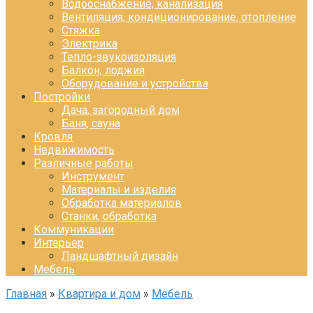
Водооснабжение, канализация
Вентиляция, кондиционирование, отопление
Стяжка
Электрика
Тепло-звукоизоляция
Балкон, лоджия
Оборудование и устройства
Постройки
Дача, загородный дом
Баня, сауна
Кровля
Недвижимость
Различные работы
Инструмент
Материалы и изделия
Обработка материалов
Станки, обработка
Коммуникации
Интерьер
Ландшафтный дизайн
Мебель
Главная
»
Квартира и дом
»
Мебель