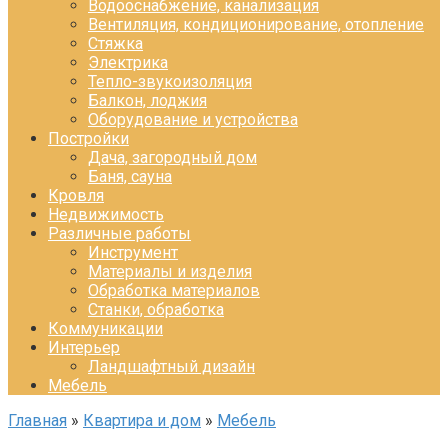
Водооснабжение, канализация
Вентиляция, кондиционирование, отопление
Стяжка
Электрика
Тепло-звукоизоляция
Балкон, лоджия
Оборудование и устройства
Постройки
Дача, загородный дом
Баня, сауна
Кровля
Недвижимость
Различные работы
Инструмент
Материалы и изделия
Обработка материалов
Станки, обработка
Коммуникации
Интерьер
Ландшафтный дизайн
Мебель
Главная
»
Квартира и дом
»
Мебель