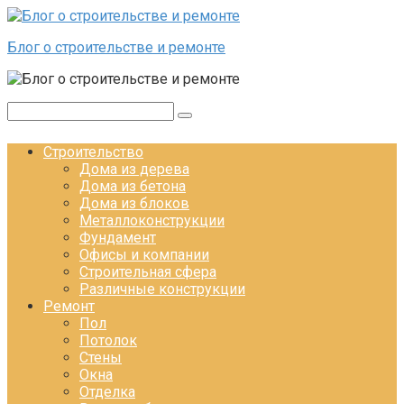
Перейти к контенту
Блог о строительстве и ремонте
Поиск:
Строительство
Дома из дерева
Дома из бетона
Дома из блоков
Металлоконструкции
Фундамент
Офисы и компании
Строительная сфера
Различные конструкции
Ремонт
Пол
Потолок
Стены
Окна
Отделка