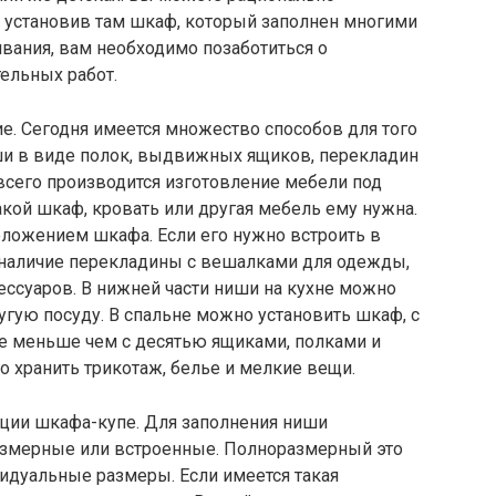
, установив там шкаф, который заполнен многими
вания, вам необходимо позаботиться о
ельных работ.
е. Сегодня имеется множество способов для того
ши в виде полок, выдвижных ящиков, перекладин
всего производится изготовление мебели под
акой шкаф, кровать или другая мебель ему нужна.
оложением шкафа. Если его нужно встроить в
о наличие перекладины с вешалками для одежды,
сессуаров. В нижней части ниши на кухне можно
угую посуду. В спальне можно установить шкаф, с
не меньше чем с десятью ящиками, полками и
о хранить трикотаж, белье и мелкие вещи.
кции шкафа-купе. Для заполнения ниши
азмерные или встроенные. Полноразмерный это
дуальные размеры. Если имеется такая