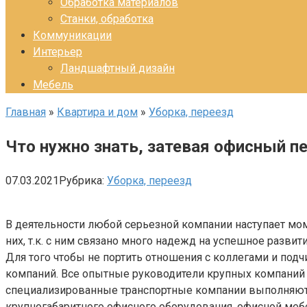
Обработка материалов
Станки, обработка
Коммуникации
Интерьер
Ландшафтный дизайн
Мебель
Главная
»
Квартира и дом
»
Уборка, переезд
Что нужно знать, затевая офисный п
07.03.2021
Рубрика:
Уборка, переезд
В деятельности любой серьезной компании наступает мо
них, т.к. с ним связано много надежд на успешное разви
Для того чтобы не портить отношения с коллегами и подч
компаний. Все опытные руководители крупных компаний з
специализированные транспортные компании выполняют 
крупногабаритного офисного оборудования, офисной мебе