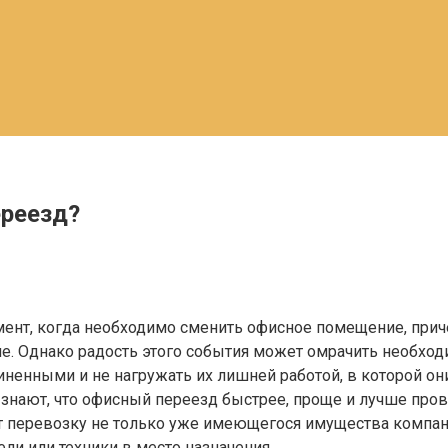
ереезд?
мент, когда необходимо сменить офисное помещение, прич
тие. Однако радость этого события может омрачить необхо
иненными и не нагружать их лишней работой, в которой они
нают, что офисный переезд быстрее, проще и лучше прово
перевозку не только уже имеющегося имущества компани
ли или техники в место назначения.