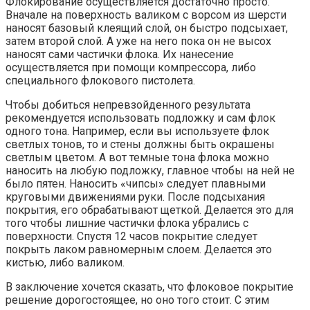
Флокирование осуществляется достаточно просто.
Вначале на поверхность валиком с ворсом из шерсти
наносят базовый клеящий слой, он быстро подсыхает,
затем второй слой. А уже на него пока он не высох
наносят сами частички флока. Их нанесение
осуществляется при помощи компрессора, либо
специального флокового пистолета.
Чтобы добиться непревзойденного результата
рекомендуется использовать подложку и сам флок
одного тона. Например, если вы используете флок
светлых тонов, то и стены должны быть окрашены
светлым цветом. А вот темные тона флока можно
наносить на любую подложку, главное чтобы на ней не
было пятен. Наносить «чипсы» следует плавными
круговыми движениями руки. После подсыхания
покрытия, его обрабатывают щеткой. Делается это для
того чтобы лишние частички флока убрались с
поверхности. Спустя 12 часов покрытие следует
покрыть лаком равномерным слоем. Делается это
кистью, либо валиком.
В заключение хочется сказать, что флоковое покрытие
решение дорогостоящее, но оно того стоит. С этим