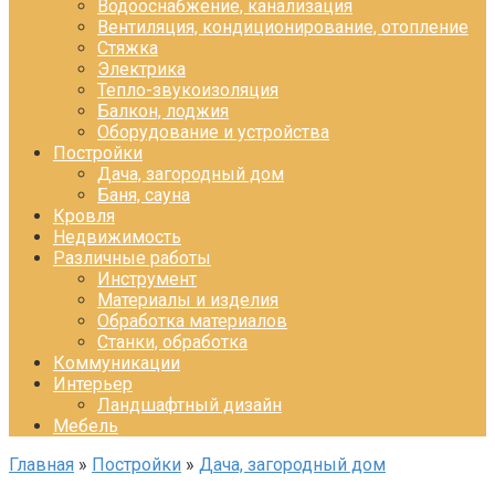
Водооснабжение, канализация
Вентиляция, кондиционирование, отопление
Стяжка
Электрика
Тепло-звукоизоляция
Балкон, лоджия
Оборудование и устройства
Постройки
Дача, загородный дом
Баня, сауна
Кровля
Недвижимость
Различные работы
Инструмент
Материалы и изделия
Обработка материалов
Станки, обработка
Коммуникации
Интерьер
Ландшафтный дизайн
Мебель
Главная
»
Постройки
»
Дача, загородный дом