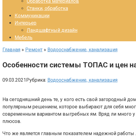
Обработка материалов
Станки, обработка
Коммуникации
Интерьер
Ландшафтный дизайн
Мебель
Главная
»
Ремонт
»
Водооснабжение, канализация
Особенности системы ТОПАС и цен на
09.03.2021
Рубрика:
Водооснабжение, канализация
На сегодняшний день те, у кого есть свой загородный до
популярным решением, которое выбирают для себя многи
современным вариантом выгребных ям. Вряд ли много у ко
плюсов.
Что же является главным показателем надежной работы л