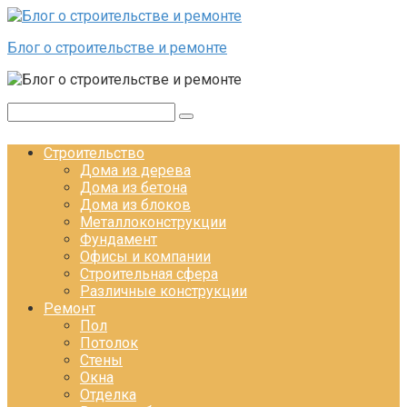
Перейти к контенту
Блог о строительстве и ремонте
Поиск:
Строительство
Дома из дерева
Дома из бетона
Дома из блоков
Металлоконструкции
Фундамент
Офисы и компании
Строительная сфера
Различные конструкции
Ремонт
Пол
Потолок
Стены
Окна
Отделка