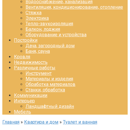
Водооснабжение, канализация
Вентиляция, кондиционирование, отопление
Стяжка
Электрика
Тепло-звукоизоляция
Балкон, лоджия
Оборудование и устройства
Постройки
Дача, загородный дом
Баня, сауна
Кровля
Недвижимость
Различные работы
Инструмент
Материалы и изделия
Обработка материалов
Станки, обработка
Коммуникации
Интерьер
Ландшафтный дизайн
Мебель
Главная
»
Квартира и дом
»
Туалет и ванная