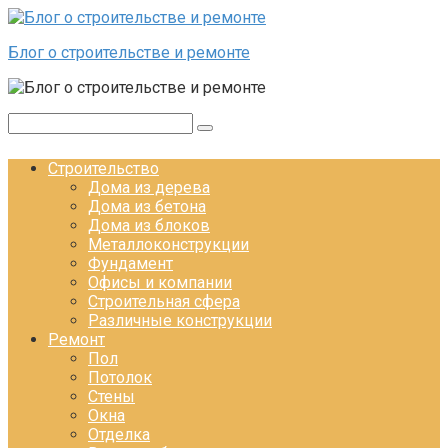
Перейти к контенту
Блог о строительстве и ремонте
Поиск:
Строительство
Дома из дерева
Дома из бетона
Дома из блоков
Металлоконструкции
Фундамент
Офисы и компании
Строительная сфера
Различные конструкции
Ремонт
Пол
Потолок
Стены
Окна
Отделка