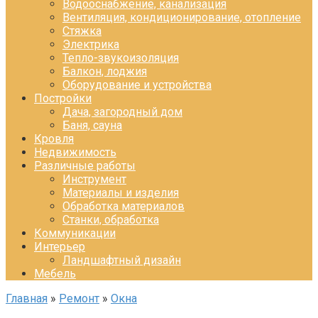
Водооснабжение, канализация
Вентиляция, кондиционирование, отопление
Стяжка
Электрика
Тепло-звукоизоляция
Балкон, лоджия
Оборудование и устройства
Постройки
Дача, загородный дом
Баня, сауна
Кровля
Недвижимость
Различные работы
Инструмент
Материалы и изделия
Обработка материалов
Станки, обработка
Коммуникации
Интерьер
Ландшафтный дизайн
Мебель
Главная
»
Ремонт
»
Окна