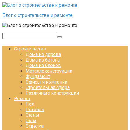
Перейти к контенту
Блог о строительстве и ремонте
Поиск:
Строительство
Дома из дерева
Дома из бетона
Дома из блоков
Металлоконструкции
Фундамент
Офисы и компании
Строительная сфера
Различные конструкции
Ремонт
Пол
Потолок
Стены
Окна
Отделка