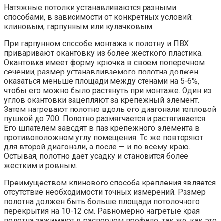
Натяжные потолки устанавливаются разными
способами, в зависимости от конкретных условий:
клиновым, гарпунным или кулачковым.
При гарпунном способе монтажа к полотну и ПВХ
приваривают окантовку из более жесткого пластика.
Окантовка имеет форму крючка в своем поперечном
сечении, размер устанавливаемого полотна должен
оказаться меньше площади между стенами на 5-6%,
чтобы его можно было растянуть при монтаже. Один из
углов окантовки зацепляют за крепежный элемент.
Затем нагревают полотно вдоль его диагонали тепловой
пушкой до 700. Полотно размягчается и растягивается.
Его шпателем заводят в паз крепежного элемента в
противоположном углу помещения. То же повторяют
для второй диагонали, а после — и по всему краю.
Остывая, полотно дает усадку и становится более
жестким и ровным.
Преимуществом клинового способа крепления является
отсутствие необходимости точных измерений. Размер
полотна должен быть больше площади потолочного
перекрытия на 10-12 см. Равномерно нагретые края
полотна зажимают в распорном профиле, так же, как это