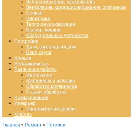
Водооснабжение, канализация
Вентиляция, кондиционирование, отопление
Стяжка
Электрика
Тепло-звукоизоляция
Балкон, лоджия
Оборудование и устройства
Постройки
Дача, загородный дом
Баня, сауна
Кровля
Недвижимость
Различные работы
Инструмент
Материалы и изделия
Обработка материалов
Станки, обработка
Коммуникации
Интерьер
Ландшафтный дизайн
Мебель
Главная
»
Ремонт
»
Потолок