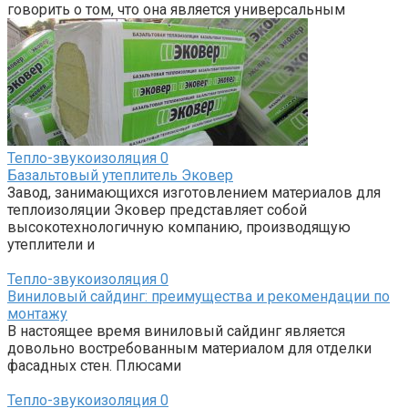
говорить о том, что она является универсальным
Тепло-звукоизоляция
0
Базальтовый утеплитель Эковер
Завод, занимающихся изготовлением материалов для
теплоизоляции Эковер представляет собой
высокотехнологичную компанию, производящую
утеплители и
Тепло-звукоизоляция
0
Виниловый сайдинг: преимущества и рекомендации по
монтажу
В настоящее время виниловый сайдинг является
довольно востребованным материалом для отделки
фасадных стен. Плюсами
Тепло-звукоизоляция
0