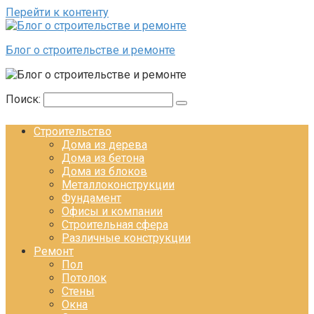
Перейти к контенту
Блог о строительстве и ремонте
Поиск:
Строительство
Дома из дерева
Дома из бетона
Дома из блоков
Металлоконструкции
Фундамент
Офисы и компании
Строительная сфера
Различные конструкции
Ремонт
Пол
Потолок
Стены
Окна