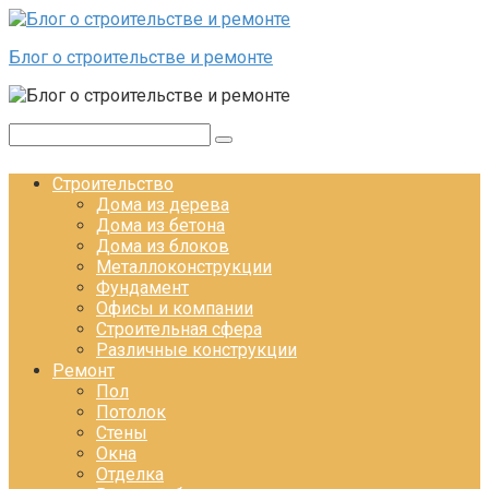
Перейти к контенту
Блог о строительстве и ремонте
Поиск:
Строительство
Дома из дерева
Дома из бетона
Дома из блоков
Металлоконструкции
Фундамент
Офисы и компании
Строительная сфера
Различные конструкции
Ремонт
Пол
Потолок
Стены
Окна
Отделка