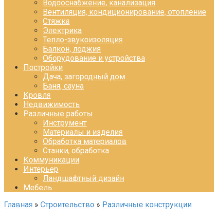
Водооснабжение, канализация
Вентиляция, кондиционирование, отопление
Стяжка
Электрика
Тепло-звукоизоляция
Балкон, лоджия
Оборудование и устройства
Постройки
Дача, загородный дом
Баня, сауна
Кровля
Недвижимость
Различные работы
Инструмент
Материалы и изделия
Обработка материалов
Станки, обработка
Коммуникации
Интерьер
Ландшафтный дизайн
Мебель
Главная
»
Строительство
»
Различные конструкции