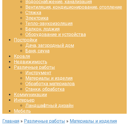
Водооснабжение, канализация
Вентиляция, кондиционирование, отопление
Стяжка
Электрика
Тепло-звукоизоляция
Балкон, лоджия
Оборудование и устройства
Постройки
Дача, загородный дом
Баня, сауна
Кровля
Недвижимость
Различные работы
Инструмент
Материалы и изделия
Обработка материалов
Станки, обработка
Коммуникации
Интерьер
Ландшафтный дизайн
Мебель
Главная
»
Различные работы
»
Материалы и изделия