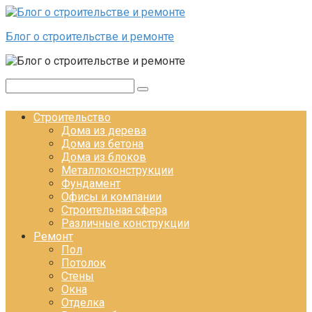
Перейти к контенту
Блог о строительстве и ремонте
Поиск:
Строительство
Дома из дерева
Дома из бетона
Дома из блоков
Металлоконструкции
Фундамент
Офисы и компании
Строительная сфера
Различные конструкции
Ремонт
Пол
Потолок
Стены
Окна
Отделка