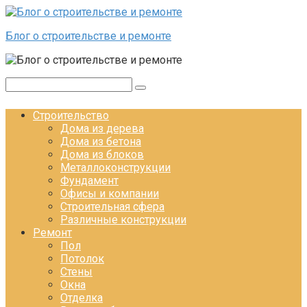
Перейти к контенту
Блог о строительстве и ремонте
Поиск:
Строительство
Дома из дерева
Дома из бетона
Дома из блоков
Металлоконструкции
Фундамент
Офисы и компании
Строительная сфера
Различные конструкции
Ремонт
Пол
Потолок
Стены
Окна
Отделка