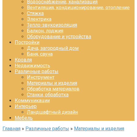
Водооснабжение, канализация
Вентиляция, кондиционирование, отопление
Стяжка
Электрика
Тепло-звукоизоляция
Балкон, лоджия
Оборудование и устройства
Постройки
Дача, загородный дом
Баня, сауна
Кровля
Недвижимость
Различные работы
Инструмент
Материалы и изделия
Обработка материалов
Станки, обработка
Коммуникации
Интерьер
Ландшафтный дизайн
Мебель
Главная
»
Различные работы
»
Материалы и изделия