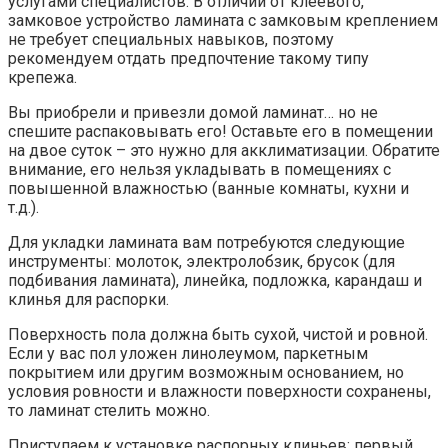
услугами специалистов. В отличии от клеевого,
замковое устройство ламината с замковым креплением
не требует специальных навыков, поэтому
рекомендуем отдать предпочтение такому типу
крепежа.
Вы приобрели и привезли домой ламинат… но не
спешите распаковывать его! Оставьте его в помещении
на двое суток – это нужно для акклиматизации. Обратите
внимание, его нельзя укладывать в помещениях с
повышенной влажностью (ванные комнаты, кухни и
т.д.).
Для укладки ламината вам потребуются следующие
инструменты: молоток, электролобзик, брусок (для
подбивания ламината), линейка, подложка, карандаш и
клинья для распорки.
Поверхность пола должна быть сухой, чистой и ровной.
Если у вас пол уложен линолеумом, паркетным
покрытием или другим возможным основанием, но
условия ровности и влажности поверхности сохранены,
то ламинат стелить можно.
Приступаем к установке распорных клиньев: первый