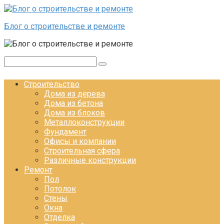
Перейти к контенту
Блог о строительстве и ремонте
Поиск:
Строительство
Дома из дерева
Дома из бетона
Дома из блоков
Металлоконструкции
Фундамент
Офисы и компании
Строительная сфера
Различные конструкции
Ремонт
Пол
Потолок
Стены
Окна
Отделка