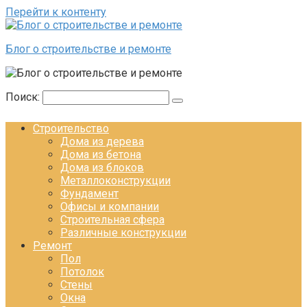
Перейти к контенту
Блог о строительстве и ремонте
Поиск:
Строительство
Дома из дерева
Дома из бетона
Дома из блоков
Металлоконструкции
Фундамент
Офисы и компании
Строительная сфера
Различные конструкции
Ремонт
Пол
Потолок
Стены
Окна